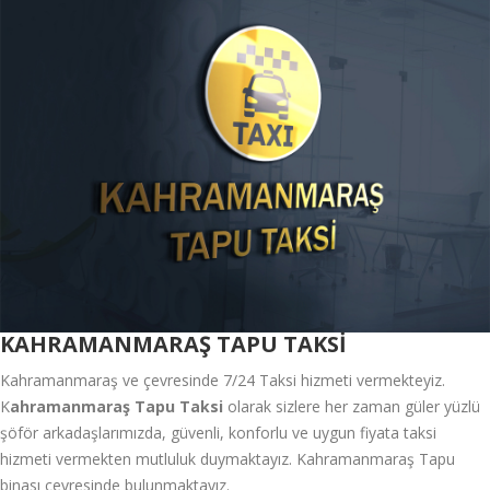
KAHRAMANMARAŞ TAPU TAKSİ
Kahramanmaraş ve çevresinde 7/24 Taksi hizmeti vermekteyiz.
K
ahramanmaraş Tapu Taksi
olarak sizlere her zaman güler yüzlü
şöför arkadaşlarımızda, güvenli, konforlu ve uygun fiyata taksi
hizmeti vermekten mutluluk duymaktayız. Kahramanmaraş Tapu
binası çevresinde bulunmaktayız.