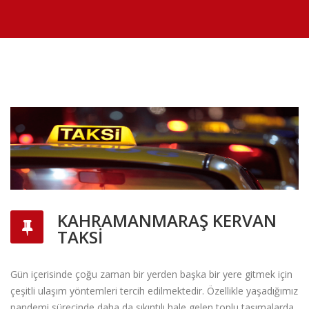
KAHRAMANMARAŞ KERVAN
TAKSI
Gün i
ç
erisinde
ç
oğu zaman bir yerden başka bir yere gitmek i
ç
in
ç
eşitli ulaşım y
ö
ntemleri tercih edilmektedir. Özellikle yaşadığımız
pandemi sürecinde daha da sıkıntılı hale gelen toplu taşımalarda