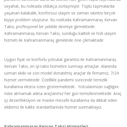
seyahat, bu noktada olduk
ç
a zorlaşmıştır. Toplu taşımalarda
yaşanan kalabalık, konforsuz ulaşım ve zaman sıkıntısı bir
ç
ok
kişiye problem oluşturur. Bu noktada Kahramanmaraş Kervan
Taksi, profesyonel bir şekilde devreye girmektedir.
Kahramanmaraş Kervan Taksi, sunduğu kaliteli ve hızlı ulaşım
hizmeti ile Kahramanmaraş genelinde
ö
ne çıkmaktadır.
Uygun fiyat ve konforlu yolculuk garantisi ile Kahramanmaraş
Kervan Taksi, en iyi taksi hizmetini sunmayı ama
ç
lar. Alanında
uzman ekibi ve son model donatılmış ara
ç
lar ile firmamız, 7/24
hizmet vermektedir. Özellikle pandemi sürecinde temizlik
kurallarına ekstra
ö
zen g
ö
stermektedir.
Yolcularımızın sağlığını
riske atmamak adına ara
ç
larımız her gün temizlenmektedir. Araç
i
ç
i dezenfeksiyon ve maske-mesafe kurallarına da dikkat eden
ekibimiz ile kalite standartlarında hizmet sunmaktayız.
Kahramanmaraş Kervan Taksi Hizmetleri