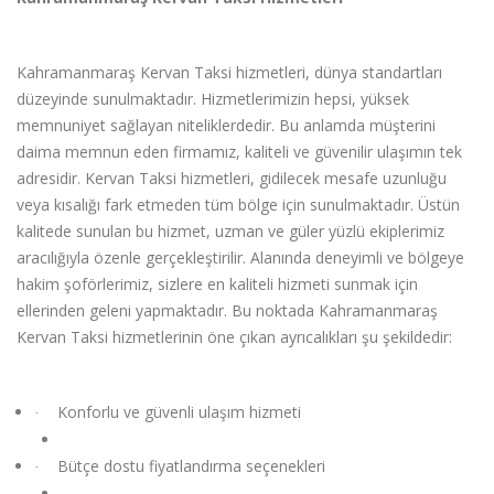
Kahramanmaraş Kervan Taksi hizmetleri, dünya standartları
düzeyinde sunulmaktadır. Hizmetlerimizin hepsi, yüksek
memnuniyet sağlayan niteliklerdedir. Bu anlamda müşterini
daima memnun eden firmamız, kaliteli ve güvenilir ulaşımın tek
adresidir. Kervan Taksi hizmetleri, gidilecek mesafe uzunluğu
veya kısalığı fark etmeden tüm b
ö
lge i
ç
in sunulmaktadır.
Ü
stün
kalitede sunulan bu hizmet, uzman ve güler yüzlü ekiplerimiz
aracılığıyla
ö
zenle ger
ç
ekleştirilir. Alanında deneyimli ve b
ö
lgeye
hakim ş
of
ö
rlerimiz, sizlere en kaliteli hizmeti sunmak i
ç
in
ellerinden geleni yapmaktadır. Bu noktada Kahramanmaraş
Kervan Taksi hizmetlerinin
ö
ne çıkan ayrı
cal
ıkları şu şekildedir:
Konforlu ve güvenli ulaşım hizmeti
·
Büt
ç
e dostu fiyatlandı
rma se
ç
enekleri
·