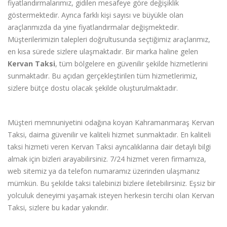
fiyatlandırmalarımız, gidilen mesafeye g
ö
re de
ğişiklik
g
ö
stermektedir. Ayrıca farklı kişi sayısı ve büyükle olan
ara
ç
larımızda da yine fiyatlandırmalar değişmektedir.
Müşterilerimizin talepleri doğrultusunda se
ç
tiğimiz ara
ç
larımız,
en kısa sürede sizlere ulaşmaktadır. Bir marka haline gelen
K
ervan
Taksi
, tüm b
ö
lgelere en güvenilir şekilde hizmetlerini
sunmaktadır. Bu açıdan ger
ç
ekleştirilen tüm hizmetlerimiz,
sizlere büt
ç
e dostu olacak şekilde oluşturulmaktadır.
Müşteri memnuniyetini odağına koyan Kahramanmaraş Kervan
Taksi, daima güvenilir ve kaliteli hizmet sunmaktadır. En kaliteli
taksi hizmeti veren Kervan Taksi ayrı
cal
ıklarına dair detaylı bilgi
almak i
ç
in bizleri arayabilirsiniz. 7/24 hizmet veren firmamıza,
web sitemiz ya da telefon numaramız üzerinden ulaşmanız
mümkün. Bu şekilde taksi talebinizi bizlere iletebilirsiniz. Eşsiz bir
yolculuk deneyimi yaşamak isteyen herkesin tercihi olan Kervan
Taksi, sizlere bu kadar yakındır.