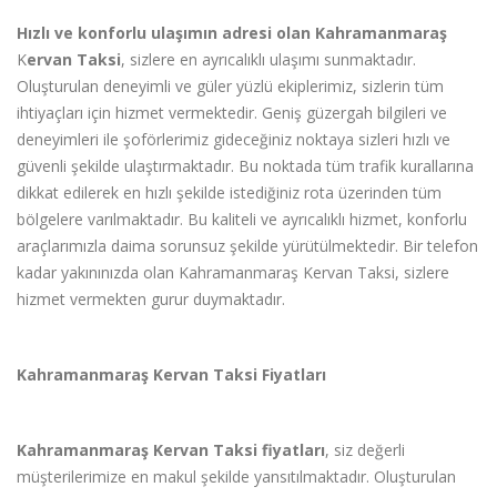
Hızlı ve konforlu ulaşımın adresi olan Kahramanmaraş
K
ervan
Taksi
, sizlere en ayrı
cal
ıklı ulaşımı sunmaktadır.
Oluşturulan deneyimli ve güler yüzlü ekiplerimiz, sizlerin tüm
ihtiya
ç
ları i
ç
in hizmet vermektedir. Geniş güzergah bilgileri ve
deneyimleri ile ş
of
ö
rlerimiz gideceğiniz noktaya sizleri hızlı ve
güvenli şekilde ulaştırmaktadır. Bu noktada tüm trafik kurallarına
dikkat edilerek en hızlı şekilde istediğiniz rota üzerinden tüm
b
ö
lgelere varılmaktadır. Bu kaliteli ve ayrı
cal
ıklı hizmet, konforlu
ara
ç
larımızla daima sorunsuz şekilde yürütülmektedir. Bir telefon
kadar yakınınızda olan Kahramanmaraş Kervan Taksi, sizlere
hizmet vermekten gurur duymaktadır.
Kahramanmaraş Kervan Taksi Fiyatları
Kahramanmaraş K
ervan
Taksi fiyatları
, siz değerli
müşterilerimize en makul şekilde yansıtılmaktadır. Oluşturulan