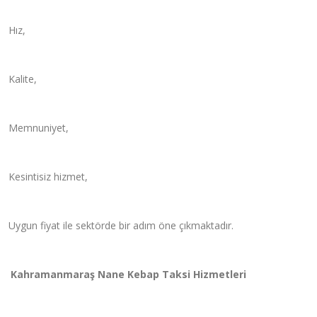
Hı
z,
Kalite,
Memnuniyet,
Kesintisiz hizmet,
Uygun fiyat ile sekt
ö
rde bir adım
ö
ne çıkmaktadır.
Kahramanmaraş Nane Kebap Taksi Hizmetleri