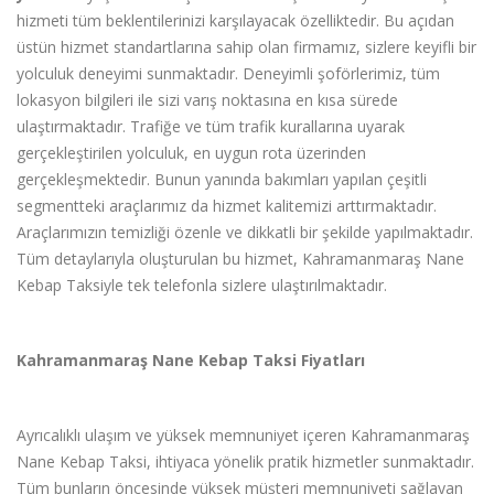
hizmeti tüm beklentilerinizi karşılayacak
ö
zelliktedir. Bu açıdan
üstün hizmet standartlarına sahip olan firmamız, sizlere keyifli bir
yolculuk deneyimi sunmaktadır. Deneyimli ş
of
ö
rlerimiz, tüm
lokasyon bilgileri ile sizi varış noktası
na en k
ısa sürede
ulaştırmaktadır. Trafiğe ve tüm trafik kurallarına uyarak
ger
ç
ekleştirilen yolculuk, en uygun rota üzerinden
ger
ç
ekleşmektedir. Bunun yanında bakımları yapılan
ç
eşitli
segmentteki ara
ç
larımız da hizmet kalitemizi arttırmaktadır.
Araçlarımızın temizliği özenle ve dikkatli bir şekilde yapılmaktadır.
Tüm detaylarıyla oluşturulan bu hizmet, Kahramanmaraş Nane
Kebap Taksiyle tek telefonla sizlere ulaştırılmaktadır.
Kahramanmaraş Nane Kebap Taksi Fiyatları
Ayrı
cal
ıklı ulaşım ve yüksek memnuniyet i
ç
eren Kahramanmaraş
Nane Kebap Taksi, ihtiyaca y
ö
nelik pratik hizmetler sunmaktadır.
Tüm bunların
ö
ncesinde yüksek müşteri memnuniyeti sağlayan