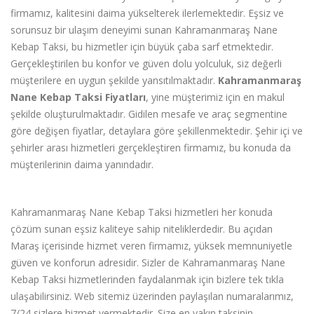
firmamız, kalitesini daima yükselterek ilerlemektedir. Eşsiz ve
sorunsuz bir ulaşım deneyimi sunan Kahramanmaraş Nane
Kebap Taksi, bu hizmetler i
ç
in büyük
ç
aba sarf etmektedir.
Ger
ç
ekleştirilen bu konfor ve güven dolu yolculuk, siz değerli
müşterilere en uygun şekilde yansıtılmaktadır.
Kahramanmaraş
Nane Kebap Taksi Fiyatları
, yine müşterimiz için en makul
şekilde oluşturulmaktadır. Gidilen mesafe ve araç segmentine
g
ö
re de
ğişen fiyatlar, detaylara g
ö
re şekillenmektedir. Şehir i
ç
i ve
şehirler arası hizmetleri ger
ç
ekleştiren firmamız, bu konuda da
müşterilerinin daima yanı
ndad
ır.
Kahramanmaraş Nane Kebap Taksi hizmetleri her konuda
çözüm sunan eşsiz kaliteye sahip niteliklerdedir. Bu açıdan
Maraş i
ç
erisinde hizmet veren firmamız, yüksek memnuniyetle
güven ve konforun adresidir. Sizler de Kahramanmaraş Nane
Kebap Taksi hizmetlerinden faydalanmak i
ç
in bizlere tek tıkla
ulaşabilirsiniz
.
Web sitemiz üzerinden paylaşılan numaralarımız,
7/24 sizlere hizmet vermektedir. Size en yakın taksinin