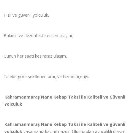
Hızlı ve güvenli yolculuk,
Bakımlı ve dezenfekte edilen ara
ç
lar,
Günün her saati kesintisiz ulaşım,
Talebe g
ö
re şekillenen araç ve hizmet i
ç
eriği.
Kahramanmaraş Nane Kebap Taksi ile Kaliteli ve Güvenli
Yolculuk
Kahramanmaraş Nane Kebap Taksi ile kaliteli ve güvenli
yolculuk
yaşamanız kaçınılmazdır. Oluşturulan ayrı
cal
ıklı ulaşım