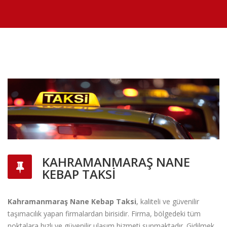
KAHRAMANMARAŞ NANE
KEBAP TAKSI
Kahramanmaraş Nane Kebap Taksi
, kaliteli ve güvenilir
taşı
mac
ılık yapan firmalardan birisidir. Firma, b
ö
lgedeki tüm
noktalara hızlı ve güvenilir ulaşım hizmeti sunmaktadır. Gidilmek