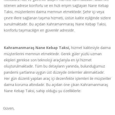
istenen adrese konforlu ve en hızlı erişim sağlayan Nane Kebap
Taksi, müşterilerini daima memnun etmektedir. Şehir i
ç
i veya
ç
evre illere sağlanan taşıma hizmeti, üstün kalite eşliğinde sizlere
sunulmaktadır. Bu açıdan Kahramanmaraş Nane Kebap Taksi,
konforlu taşı
mac
ılığı
n en g
üvenilir adresidir.
Kahramanmaraş Nane Kebap Taksi,
hizmet kalitesiyle daima
müşterilerini memnun etmektedir. Gerek güler yüzlü uzman
ekipleri gerekse son teknoloji ara
ç
larıyla en iyi hizmet
oluşturulmaktadır. Tüm bu detayların yanında, bulunduğumuz
pandemi şartlarına uygun ü
st d
üzeyde
ö
nlemler alınmaktadır.
Her gü
n d
üzenli yapılan araç i
ç
i dezenfekte işlemleri ile müşteriler
daima koruma altı
ndad
ır. Bu açıdan
ö
ne çıkan Kahramanmaraş
Nane Kebap Taksi, sahip olduğu şu
ö
zelliklerle:
Gü
ven,