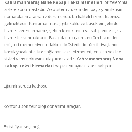
Kahramanmaraş Nane Kebap Taksi hizmetleri
, bir telefonla
sizlere sunulmaktadır. Web sitemiz üzerinden paylaşılan iletişim
numaralarını aramanız durumunda, bu kaliteli hizmet kapınıza
gelmektedir. Kahramanmaraş gibi k
ö
klü ve büyük bir şehirde
hizmet veren firmamız, şehrin konuklarına ve sahiplerine eşsiz
hizmetler sunmaktadır. Bu açıdan oluşturulan tüm hizmetler,
müşteri memnuniyeti odaklıdır. Müşterilerin tüm ihtiya
ç
larını
karşılayacak nitelikte sağlanan taksi hizmetleri, en kısa şekilde
sizleri varış noktasına ulaştırmaktadır.
Kahramanmaraş Nane
Kebap Taksi hizmetleri
başlı
ca
şu ayrı
cal
ıklara sahiptir:
Eğitimli sürücü kadrosu,
Konforlu son teknoloji donanımlı ara
ç
lar,
En iyi fiyat se
ç
eneği,